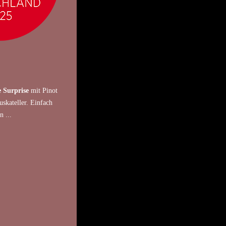
 Surprise
mit Pinot
skateller. Einfach
n ...