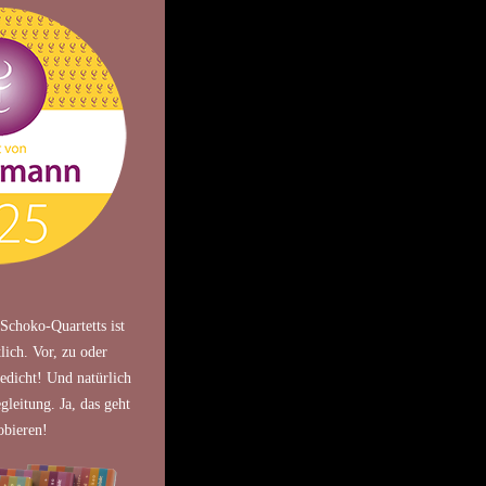
Schoko-Quartetts ist
lich. Vor, zu oder
dicht! Und natürlich
gleitung. Ja, das geht
obieren!