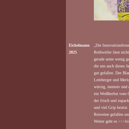
Eichelmann
„Die Innovationsfre
2025
Rothweiler lässt nich
gerade seine wenig 
die uns auch dieses J
gut gefallen. Der Bla
Lemberger und Merlot
würzig, intensiv und 
ein Weißherbst vom 
der frisch und zupack
und viel Grip besitzt
Rotweine gefallen uns 
Weiter geht es
>>>hi