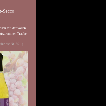
t-Secco
risch mit der vollen
ürztraminer-Traube.
lar die Nr. 59...)