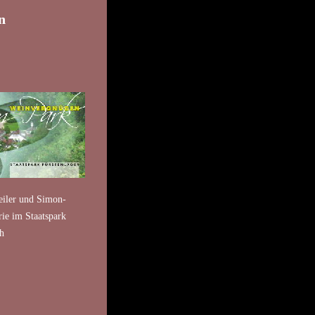
n
!
eiler und Simon-
rie im Staatspark
h