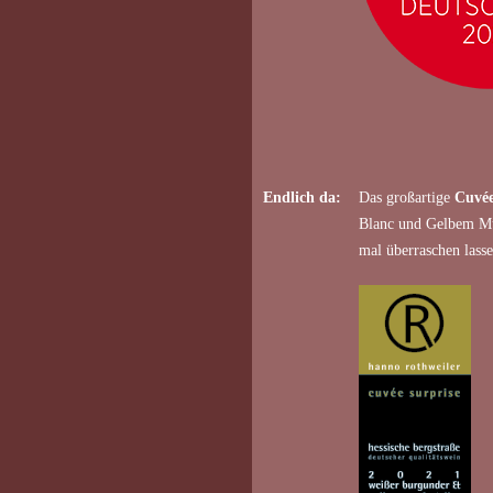
Endlich da:
Das großartige
Cuvée
Blanc und Gelbem Mu
mal überraschen lasse