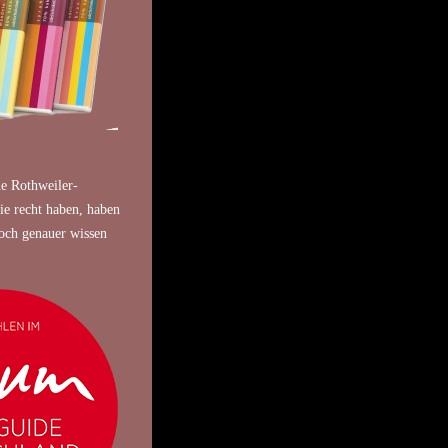
ue Rothweiler-
ie recht haben, haben
noch genauer wissen