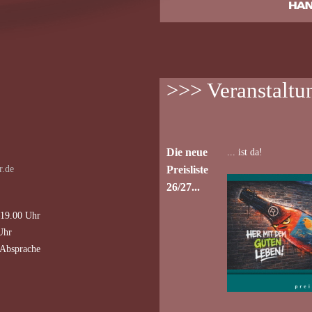
>>> Veranstaltu
Die neue
... ist da!
r.de
Preisliste
26/27...
–19.00 Uhr
Uhr
 Absprache