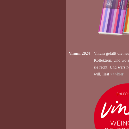
Vinum 2024
Vinum gefällt die ne
Kollektion. Und wo s
sie recht. Und wers 
will, liest
>>>hier