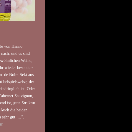
ude von Hanno
t nach, und es sind
gewöhnlichen Weine,
ahr wieder besonders
nc de Noirs-Sekt aus
 beispielsweise, der
eindringlich ist. Oder
Cabernet Sauvignon,
end ist, gute Struktur
. Auch die beiden
sehr gut. ...”.
er