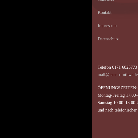
Kontakt
Impressum
Datenschutz
Telefon 0171 6825773
mail@hanno-rothweile
ÖFFNUNGSZEITEN:
Montag-Freitag 17.00
Samstag 10.00–13.00 
und nach telefonischer