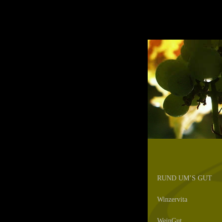
RUND UM’S GUT
Winzervita
WeinGut